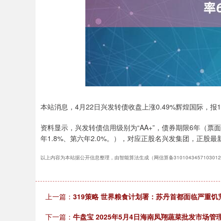
本站消息，4月22日兴发转债收盘上涨0.49%辉煌国际，报113
深证成指
14235.76
.72
0.66%
125.64
0
资料显示，兴发转债信用级别为“AA+”，债券期限6年（票面利率
年1.8%、第六年2.0%。），对应正股名兴发集团，正股最新价
以上内容为本站据公开信息整理，由智能算法生成（网信算备310104345710301
上一篇：
319策略 世界粮食计划署：苏丹首都面临严重饥
下一篇：
牛盘宝 2025年5月4日海南凤翔蔬菜批发市场