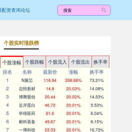
票配资查询论坛
个股实时涨跌榜
个股跌幅
个股流入
个股流出
换手率
个股涨幅
排名
名称
最新价
涨幅
换手率
1
N展芯
116.94
398.68%
73.21%
2
志特新材
14.8
20.03%
14.08%
3
博腾股份
20.44
20.02%
14.53%
4
近岸蛋白
46.72
20.01%
5.53%
5
毕得医药
61.6
20.01%
6.04%
6
耐科装备
49.67
20.01%
6.15%
7
一博科技
53.33
20.01%
16.73%