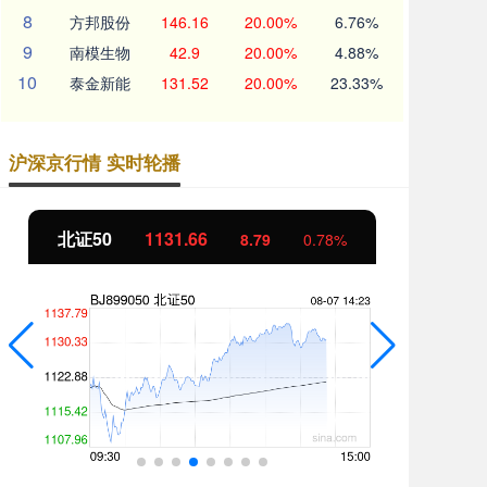
8
方邦股份
146.16
20.00%
6.76%
9
南模生物
42.9
20.00%
4.88%
10
泰金新能
131.52
20.00%
23.33%
沪深京行情 实时轮播
北证50
1131.70
创
8.82
0.79%