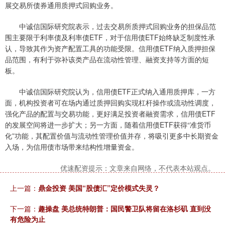
展交易所债券通用质押式回购业务。
中诚信国际研究院表示，过去交易所质押式回购业务的担保品范
围主要限于利率债及利率债ETF，对于信用债ETF始终缺乏制度性承
认，导致其作为资产配置工具的功能受限。信用债ETF纳入质押担保
品范围，有利于弥补该类产品在流动性管理、融资支持等方面的短
板。
中诚信国际研究院认为，信用债ETF正式纳入通用质押库，一方
面，机构投资者可在场内通过质押回购实现杠杆操作或流动性调度，
强化产品的配置与交易功能，更好满足投资者融资需求，信用债ETF
的发展空间将进一步扩大；另一方面，随着信用债ETF获得“准货币
化”功能，其配置价值与流动性管理价值并存，将吸引更多中长期资金
入场，为信用债市场带来结构性增量资金。
优速配资提示：文章来自网络，不代表本站观点。
上一篇：
鼎金投资 美国“股债汇”定价模式失灵？
下一篇：
趣操盘 美总统特朗普：国民警卫队将留在洛杉矶 直到没
有危险为止