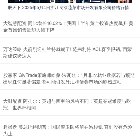
股天下 2025年5月4日浙江良渚蔬菜市场开发有限公司价格行情
大智慧配资 同比增长46.02%！我国上半年黄金投资热度飙升 黄
金首饰销售量却大幅下降
万达策略 火箭刚迎杜兰特就崩了! 范弗利特 ACL赛季报销, 西蒙
斯建议赌这人
股赢家 GivTrade策略师哈桑·法瓦兹：1月非农就业数据若与预期
出现任何显著偏差 都可能引发外汇和债券市场的剧烈波动
大财配资 阿扎尔：英超与西甲的风格不同；英超夺冠难度与欧
冠、世界杯相同
趣操盘 美总统特朗普：国民警卫队将留在洛杉矶 直到没有危险
为止