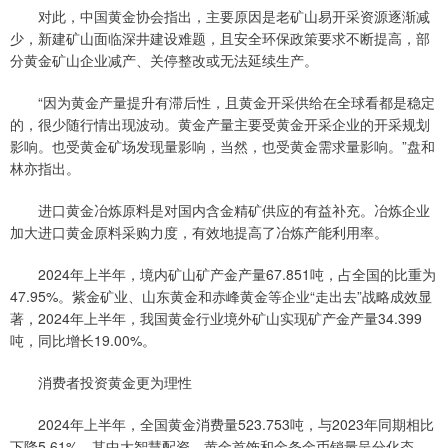
对此，中国黄金协会指出，主要原因是老矿山易开采资源逐渐减
少，新建矿山面临深井建设难题，且安全环保政策要求不断提高，部
分黄金矿山企业减产、关停整改或无法延续生产。
“因为黄金产量提升有滞后性，且黄金开采供给在全球看都是稳定
的，很少随行情出现波动。黄金产量主要受黄金开采企业的开采规划
影响。也受黄金矿场发现量影响，当然，也受黄金需求量影响。”盘和
林亦指出。
进口黄金冶炼原料是对国内含金精矿供应的有益补充。冶炼企业
加大进口黄金原料采购力度，有效地提高了冶炼产能利用率。
2024年上半年，境内矿山矿产金产量67.851吨，占全国的比重为
47.95%。紫金矿业、山东黄金和赤峰黄金等企业“走出去”战略成效显
著，2024年上半年，我国黄金行业境外矿山实现矿产金产量34.399
吨，同比增长19.00%。
消费者投资黄金更为理性
2024年上半年，全国黄金消费量523.753吨，与2023年同期相比
下降5.61%。其中大智慧配资，黄金首饰和金条金币销量呈分化态