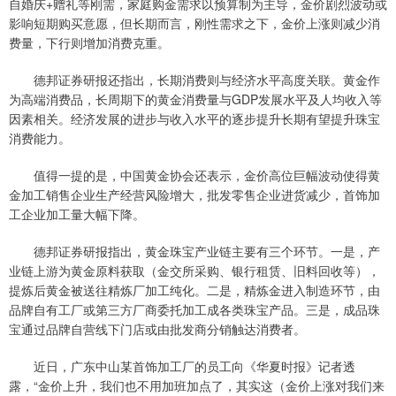
自婚庆+赠礼等刚需，家庭购金需求以预算制为主导，金价剧烈波动或
影响短期购买意愿，但长期而言，刚性需求之下，金价上涨则减少消
费量，下行则增加消费克重。
德邦证券研报还指出，长期消费则与经济水平高度关联。黄金作
为高端消费品，长周期下的黄金消费量与GDP发展水平及人均收入等
因素相关。经济发展的进步与收入水平的逐步提升长期有望提升珠宝
消费能力。
值得一提的是，中国黄金协会还表示，金价高位巨幅波动使得黄
金加工销售企业生产经营风险增大，批发零售企业进货减少，首饰加
工企业加工量大幅下降。
德邦证券研报指出，黄金珠宝产业链主要有三个环节。一是，产
业链上游为黄金原料获取（金交所采购、银行租赁、旧料回收等），
提炼后黄金被送往精炼厂加工纯化。二是，精炼金进入制造环节，由
品牌自有工厂或第三方厂商委托加工成各类珠宝产品。三是，成品珠
宝通过品牌自营线下门店或由批发商分销触达消费者。
近日，广东中山某首饰加工厂的员工向《华夏时报》记者透
露，“金价上升，我们也不用加班加点了，其实这（金价上涨对我们来