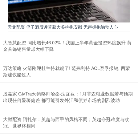
天龙配资 侄子酒后诉苦获大爷抱抱安慰 无声拥抱触动人心
大智慧配资 同比增长46.02%！我国上半年黄金投资热度飙升 黄
金首饰销售量却大幅下降
万达策略 火箭刚迎杜兰特就崩了! 范弗利特 ACL赛季报销, 西蒙
斯建议赌这人
股赢家 GivTrade策略师哈桑·法瓦兹：1月非农就业数据若与预期
出现任何显著偏差 都可能引发外汇和债券市场的剧烈波动
大财配资 阿扎尔：英超与西甲的风格不同；英超夺冠难度与欧
冠、世界杯相同