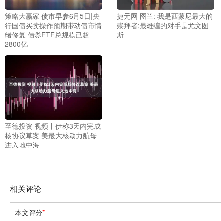
策略大赢家 债市早参6月5日|央
捷元网 图兰: 我是西蒙尼最大的
行国债买卖操作预期带动债市情
崇拜者;最难缠的对手是尤文图
绪修复 债券ETF总规模已超
斯
2800亿
至德投资 视频丨伊称3天内完成
核协议草案 美最大核动力航母
进入地中海
相关评论
本文评分
*