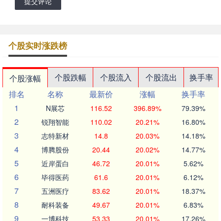
提交评论
个股实时涨跌榜
个股跌幅
个股流入
个股流出
换手率
个股涨幅
排名
名称
最新价
涨幅
换手率
1
N展芯
116.52
396.89%
79.39%
2
锐翔智能
110.02
20.21%
16.80%
3
志特新材
14.8
20.03%
14.18%
4
博腾股份
20.44
20.02%
14.77%
5
近岸蛋白
46.72
20.01%
5.62%
6
毕得医药
61.6
20.01%
6.12%
7
五洲医疗
83.62
20.01%
18.37%
8
耐科装备
49.67
20.01%
6.83%
9
一博科技
53.33
20.01%
17.26%