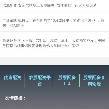
浩源配资 安东尼球场上表现回勇, 放话激励年轻人大胆追梦
广证策略 晓数点｜造车新势力10月成绩单：零跑汽车破7万，蔚
来小鹏创新高
鼎盛证券 界面早报 | 强对流、高温、暴雨、大雾预警齐发；美国
务院指示领事馆恢复处理哈佛大学国际学生签证
优速配资
炒股配资平
股票配资
股票配资查
台
114
询论坛
友情链接：