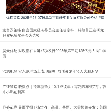
钱程策略 2025年9月27日阜新市瑞轩实业发展有限公司价格行情
逸富盈策略 白宫国家经济委员会主任哈塞特：特朗普正在研究
解雇鲍威尔是否为选项
昊天优配 财政部在香港成功发行2025年第三期125亿元人民币国
债
浩源配资 安东尼球场上表现回勇, 放话激励年轻人大胆追梦
广证策略 晓数点｜造车新势力10月成绩单：零跑汽车破7万，蔚
来小鹏创新高
鼎盛证券 界面早报 | 强对流、高温、暴雨、大雾预警齐发；美国