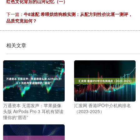
红色文化背后的山河记忆（一）
下一篇：
牛8速配 希喂烘焙狗粮实测：从配方到性价比逐一测评，
品质究竟如何？
相关文章
万通资本 无需发声：苹果摄像
汇发网 香港IPO中介机构排名
头版 AirPods Pro 3 耳机有望读
（2023-2025）
懂你的“唇语”