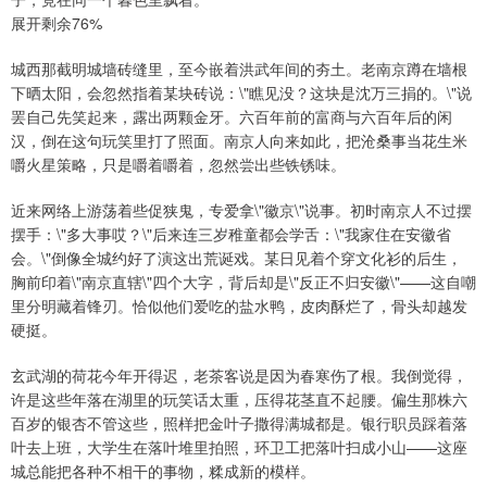
展开剩余76%
城西那截明城墙砖缝里，至今嵌着洪武年间的夯土。老南京蹲在墙根
下晒太阳，会忽然指着某块砖说：\"瞧见没？这块是沈万三捐的。\"说
罢自己先笑起来，露出两颗金牙。六百年前的富商与六百年后的闲
汉，倒在这句玩笑里打了照面。南京人向来如此，把沧桑事当花生米
嚼火星策略，只是嚼着嚼着，忽然尝出些铁锈味。
近来网络上游荡着些促狭鬼，专爱拿\"徽京\"说事。初时南京人不过摆
摆手：\"多大事哎？\"后来连三岁稚童都会学舌：\"我家住在安徽省
会。\"倒像全城约好了演这出荒诞戏。某日见着个穿文化衫的后生，
胸前印着\"南京直辖\"四个大字，背后却是\"反正不归安徽\"——这自嘲
里分明藏着锋刃。恰似他们爱吃的盐水鸭，皮肉酥烂了，骨头却越发
硬挺。
玄武湖的荷花今年开得迟，老茶客说是因为春寒伤了根。我倒觉得，
许是这些年落在湖里的玩笑话太重，压得花茎直不起腰。偏生那株六
百岁的银杏不管这些，照样把金叶子撒得满城都是。银行职员踩着落
叶去上班，大学生在落叶堆里拍照，环卫工把落叶扫成小山——这座
城总能把各种不相干的事物，糅成新的模样。