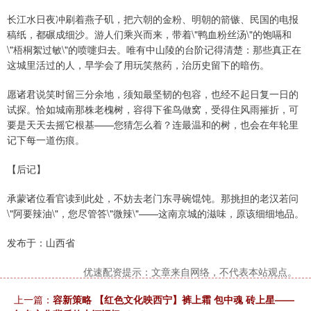
长江水日夜冲刷着燕子矶，把六朝的金粉、明朝的箭镞、民国的电报
稿纸，都碾成细沙。游人们乘兴而来，带着\"鸭血粉丝汤\"的饱嗝和
\"梧桐絮过敏\"的喷嚏归去。唯有中山陵的台阶记得清楚：那些真正在
这城里活过的人，早学会了用玩笑熬药，治历史留下的暗伤。
愿诸君说笑时留三分余地，须知最坚韧的包容，也经不起日复一日的
试探。恰如城南那株老槐树，容得下雀鸟做窝，受得住风雨摧折，可
要是天天去摇它根基——您猜怎么着？连最温和的树，也会在年轮里
记下每一道伤痕。
【后记】
承蒙诸位看官读到此处，不妨去老门东寻碗馄饨。那挑担的老汉若问
\"阿要辣油\"，您尽管答\"微辣\"——这南京城的滋味，原该细细地品。
发布于：山西省
优速配资提示：文章来自网络，不代表本站观点。
上一篇：
容新策略 【红色文化映西宁】裤上霜 包中魂 砖上星——