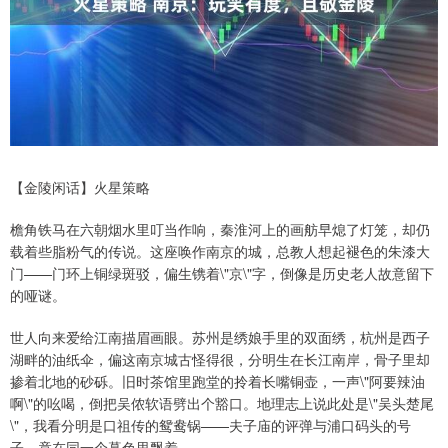
【金陵闲话】火星策略
檐角铁马在六朝烟水里叮当作响，秦淮河上的画舫早熄了灯笼，却仍
载着些脂粉气的传说。这座唤作南京的城，总教人想起褪色的朱漆大
门——门环上铜绿斑驳，偏生镌着\"京\"字，倒像是历史老人故意留下
的哑谜。
世人向来爱给江南描眉画眼。苏州是绣娘手里的双面绣，杭州是西子
湖畔的油纸伞，偏这南京城古怪得很，分明生在长江南岸，骨子里却
掺着北地的砂砾。旧时茶馆里跑堂的拎着长嘴铜壶，一声\"阿要辣油
啊\"的吆喝，倒把吴侬软语劈出个豁口。地理志上说此处是\"吴头楚尾
\"，我看分明是口祖传的鸳鸯锅——夫子庙的评弹与浦口码头的号
子，竟在同一个暮色里飘着。