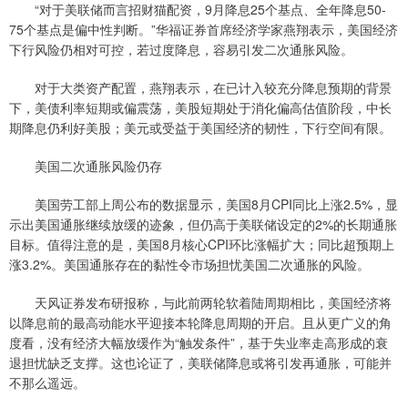
“对于美联储而言招财猫配资，9月降息25个基点、全年降息50-
75个基点是偏中性判断。”华福证券首席经济学家燕翔表示，美国经济
下行风险仍相对可控，若过度降息，容易引发二次通胀风险。
对于大类资产配置，燕翔表示，在已计入较充分降息预期的背景
下，美债利率短期或偏震荡，美股短期处于消化偏高估值阶段，中长
期降息仍利好美股；美元或受益于美国经济的韧性，下行空间有限。
美国二次通胀风险仍存
美国劳工部上周公布的数据显示，美国8月CPI同比上涨2.5%，显
示出美国通胀继续放缓的迹象，但仍高于美联储设定的2%的长期通胀
目标。值得注意的是，美国8月核心CPI环比涨幅扩大；同比超预期上
涨3.2%。美国通胀存在的黏性令市场担忧美国二次通胀的风险。
天风证券发布研报称，与此前两轮软着陆周期相比，美国经济将
以降息前的最高动能水平迎接本轮降息周期的开启。且从更广义的角
度看，没有经济大幅放缓作为“触发条件”，基于失业率走高形成的衰
退担忧缺乏支撑。这也论证了，美联储降息或将引发再通胀，可能并
不那么遥远。