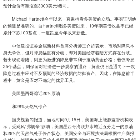
预计金价有望涨至3000美元/盎司。
Michael Hartnett今年以来一直秉持看多美债的立场。事实证明他
的预测是准确的。自Hartnett唱多美债以来，10年期美债收益率已经
累计下跌100基点，一度跌至今年以来新低。
中信建投证券金属新材料首席分析师王介超表示，市场对降息本
身无争议，但对降息幅度有分歧，即对美国经济着陆方式存在分歧。
若出现硬着陆，则更为激进的降息非常利于推动黄金价格；若仅降息
25个基点，则保留对经济进一步观察的退路，黄金仍旧是通向下一次
降息过程中应对不及预期的经济数据的防御资产。因此，在降息前半
程中，黄金是应对不确定的优异工具。
美国墨西哥湾近20%原油
和28%天然气停产
据央视新闻报道，当地时间9月15日，美国海上能源监管机构表
示，受飓风“弗朗辛”影响，美国墨西哥湾联邦水域近五分之一的原油
和28%的天然气处于停产状态。美国安全与环境执法局根据生产商报