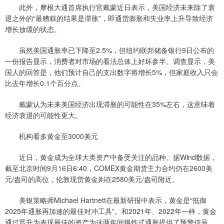
此外，摩根大通首席执行官戴蒙近日表示，美国经济未来除了衰
退之外的“最糟糕的结果是滞胀”，即通货膨胀和失业率上升导致经济
增长放缓的状态。
虽然美国通胀率已下降至2.5%，但纽约联邦储备银行9日公布的
一份报告显示，消费者对市场的看法总体上好坏参半。调查显示，美
国人的回答是，他们预计自己的支出数字将增长5%，但家庭收入只会
比去年增长0.1个百分点。
戴蒙认为未来美国经济出现滞胀的可能性在35%左右，这意味着
经济衰退的可能性更大。
机构看多黄金至3000美元
近日，黄金成为全球大类资产中备受关注的品种。据Wind数据，
截至北京时间9月16日6:40，COMEX黄金期货主力合约仍在2600美
元/盎司的高位，伦敦现货黄金则在2580美元/盎司附近。
美银策略师Michael Hartnett在最新研报中表示，黄金是“抵御
2025年通胀再加速的最佳对冲工具”。和2021年、2022年一样，黄金
通过晋升为表现最佳的资产为这两年间爆炸式通胀提供了预警信号，