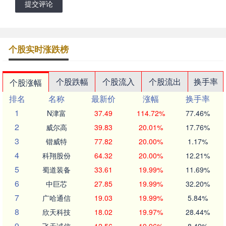
提交评论
个股实时涨跌榜
个股跌幅
个股流入
个股流出
换手率
个股涨幅
排名
名称
最新价
涨幅
换手率
1
N津富
37.49
114.72%
77.46%
2
威尔高
39.83
20.01%
17.76%
3
锴威特
77.82
20.00%
1.17%
4
科翔股份
64.32
20.00%
12.21%
5
蜀道装备
33.61
19.99%
11.69%
6
中巨芯
27.85
19.99%
32.20%
7
广哈通信
19.03
19.99%
5.84%
8
欣天科技
18.02
19.97%
28.44%
9
飞天诚信
12.56
19.96%
8.49%