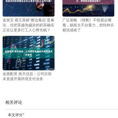
金策宝 霸王茶姬“擦边毒品”是暴
广证策略 《猎豹》不怪观众嘴
论，但把茶越泡越浓的奶茶确实
毒，杨烁太不自量力，把特种兵
正在让更多打工人心悸失眠？
都演成啥了
金惠配资 南天信息：公司目前
未直接开展跨境支付业务
相关评论
本文评分
*