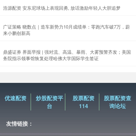
浩源配资 安东尼球场上表现回勇, 放话激励年轻人大胆追梦
广证策略 晓数点｜造车新势力10月成绩单：零跑汽车破7万，蔚
来小鹏创新高
鼎盛证券 界面早报 | 强对流、高温、暴雨、大雾预警齐发；美国
务院指示领事馆恢复处理哈佛大学国际学生签证
优速配资
炒股配资平
股票配资
股票配资查
台
114
询论坛
友情链接：