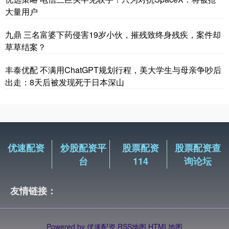
大量用户
九鼎 三名富婆下药侵害19岁小伙，摧残致终身残疾，案件却
草草结案？
丰泰优配 不满用ChatGPT规划行程，美大学生与母亲争吵后
出走：8天后被发现死于日本深山
优速配资
炒股配资平
股票配资
股票配资查
台
114
询论坛
友情链接：
Powered by
优速配资
RSS地图
HTML地图