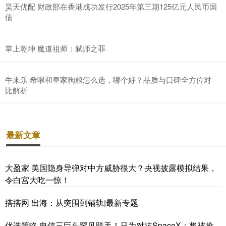
昊天优配 财政部在香港成功发行2025年第三期125亿元人民币国
债
掌上乾坤 魔道祖师：弑师之罪
牛来乐 希喂和皇家狗粮怎么选，哪个好？品质与口碑全方位对
比解析
最新文章
大盈家 美国隐身导弹对中方威胁很大？央视披露模拟结果，
令白宫大吃一惊！
搭搭网 出海：从突围到铺轨|最新专题
优选策略 电信三巨头罕见联手！只为对抗SpaceX：将被抢