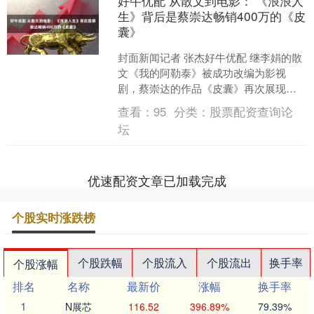
好牛优配 从散文到电影： 《浪浪人
生》背后是蔡崇达畅销400万的《皮
囊》
封面新闻记者 张杰好牛优配 继李娟的散
文《我的阿勒泰》被成功改编为影视
剧，蔡崇达的作品《皮囊》再次展现出
散文与电影之间叙事转译的蓬勃可能。
查看：
95
分类：
股票配资查询论
由黄渤、范丞丞主演的国....
坛
优速配资文章已加载完成
个股实时涨跌榜
个股跌幅
个股流入
个股流出
换手率
个股涨幅
排名
名称
最新价
涨幅
换手率
1
N展芯
116.52
396.89%
79.39%