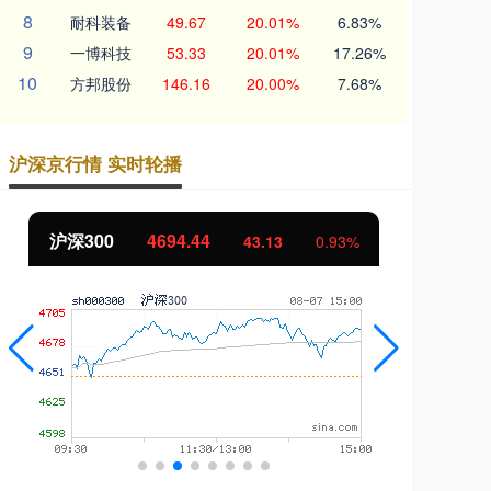
8
耐科装备
49.67
20.01%
6.83%
9
一博科技
53.33
20.01%
17.26%
10
方邦股份
146.16
20.00%
7.68%
沪深京行情 实时轮播
00
4694.44
北证50
11
43.13
0.93%