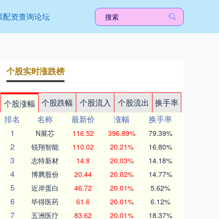
票配资查询论坛
个股实时涨跌榜
个股跌幅
个股流入
个股流出
换手率
个股涨幅
排名
名称
最新价
涨幅
换手率
1
N展芯
116.52
396.89%
79.39%
2
锐翔智能
110.02
20.21%
16.80%
3
志特新材
14.8
20.03%
14.18%
4
博腾股份
20.44
20.02%
14.77%
5
近岸蛋白
46.72
20.01%
5.62%
6
毕得医药
61.6
20.01%
6.12%
7
五洲医疗
83.62
20.01%
18.37%