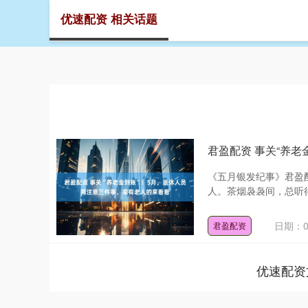
优速配资 相关话题
首页
君盈配资 事关“养
《五月银发纪事》君盈
人。茶烟袅袅间，总听得
日期：0
君盈配资
优速配资