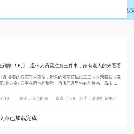
优速配资
炒股配资平台
股票配资114
股
老金到账”！5月，退休人员需注意三件事，家有老人的来看看
配资 暮春的槐花尚未落尽，街角的老茶馆里已三三两两聚着些白发
\"养老金\"三字在唇齿间翻腾，仿佛五月里特有的蝉鸣，虽未....
9-16
来源：金色配资
查看：
179
分类：
炒股配资平台
文章已加载完成